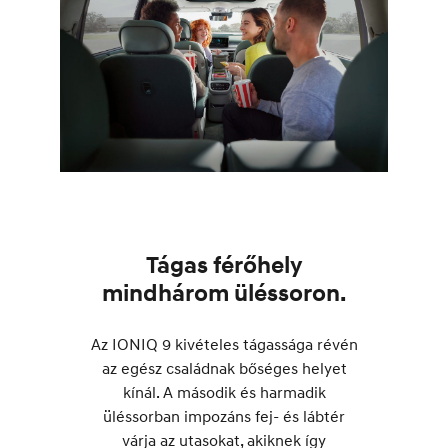
Tágas férőhely
mindhárom üléssoron.
Az IONIQ 9 kivételes tágassága révén
az egész családnak bőséges helyet
kínál. A második és harmadik
üléssorban impozáns fej- és lábtér
várja az utasokat, akiknek így