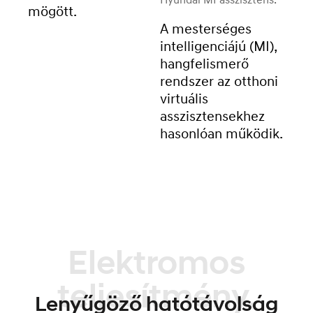
mögött.
A mesterséges
intelligenciájú (MI),
hangfelismerő
rendszer az otthoni
virtuális
asszisztensekhez
hasonlóan működik.
Elektromos
teljesítmény.
Lenyűgöző hatótávolság