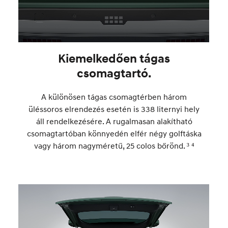
Kiemelkedően tágas
csomagtartó.
A különösen tágas csomagtérben három
üléssoros elrendezés esetén is 338 liternyi hely
áll rendelkezésére. A rugalmasan alakítható
csomagtartóban könnyedén elfér négy golftáska
vagy három nagyméretű, 25 colos bőrönd. ³ ⁴