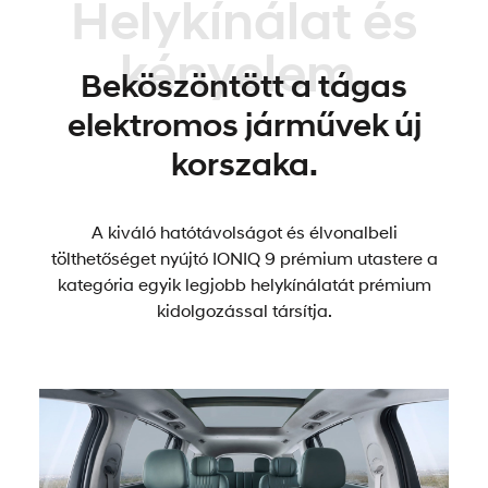
Helykínálat és
kényelem.
Beköszöntött a tágas
elektromos járművek új
korszaka.
A kiváló hatótávolságot és élvonalbeli
tölthetőséget nyújtó IONIQ 9 prémium utastere a
kategória egyik legjobb helykínálatát prémium
kidolgozással társítja.