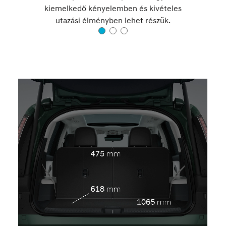
kiemelkedő kényelemben és kivételes
utazási élményben lehet részük.