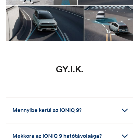
GY.I.K.
Mennyibe kerül az IONIQ 9?
Az IONIQ 9 vételára a választott csomagtól
függően alakul. Keresse fel a
konfigurátort
Mekkora az IONIQ 9 hatótávolsága?