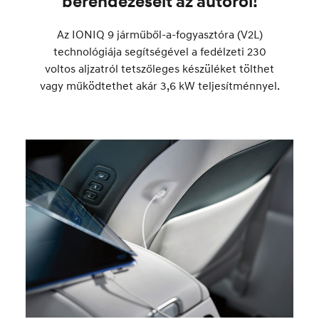
berendezéseit az autóról!
Az IONIQ 9 járműből-a-fogyasztóra (V2L)
technológiája segítségével a fedélzeti 230
voltos aljzatról tetszőleges készüléket tölthet
vagy működtethet akár 3,6 kW teljesítménnyel.