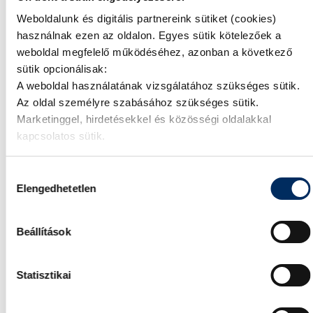
Weboldalunk és digitális partnereink sütiket (cookies)
használnak ezen az oldalon. Egyes sütik kötelezőek a
weboldal megfelelő működéséhez, azonban a következő
sütik opcionálisak:
620 km hatótávolság.
A weboldal használatának vizsgálatához szükséges sütik.
Az oldal személyre szabásához szükséges sütik.
Az IONIQ 9 messzebb jut: a nagy
Marketinggel, hirdetésekkel és közösségi oldalakkal
hatótávolságú akkumulátorral és 19"
kapcsolatos sütik.
kerekekkel szerelt, hátsókerék-hajtású
változat hatótávolsága akár 620 km. (WLTP) ⁵
Hozzájárulás
Elengedhetetlen
kiválasztása
Beállítások
Statisztikai
Milyen hosszú a napi
ingázása?