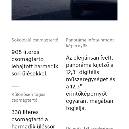
Sokoldalú csomagtartó
Panoráma infotainment
képernyők.
908 literes
Az elegánsan ívelt,
csomagtartó
panoráma kijelző a
lehajtott harmadik
12,3" digitális
sori ülésekkel.
műszeregységet és
a 12,3"
érintőképernyőt
Különösen tágas
csomagtartó
egyaránt magában
foglalja.
338 literes
csomagtartó a
harmadik üléssor
Hyundai MI asszisztens.