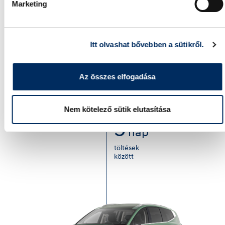
Marketing
Számolja ki az ingázási napok számát két töltés
között.
Itt olvashat bővebben a sütikről.
120 km
Az összes elfogadása
110,3 kWh
Nem kötelező sütik elutasítása
5
nap
töltések
között