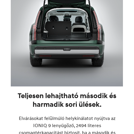
Teljesen lehajtható második és
harmadik sori ülések.
Elvárásokat felülmúló helykínálatot nyújtva az
IONIQ 9 lenyűgöző, 2494 literes
csomagtérkapacitást biztosít, ha a második és