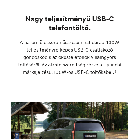
Nagy teljesítményű USB-C
telefontöltő.
A három üléssoron összesen hat darab, 100W
teljesítményre képes USB-C csatlakozó
gondoskodik az okostelefonok villámgyors
töltéséről. Az alapfelszereltség része a Hyundai
márkajelzésű, 100W-os USB-C töltőkábel. ⁶