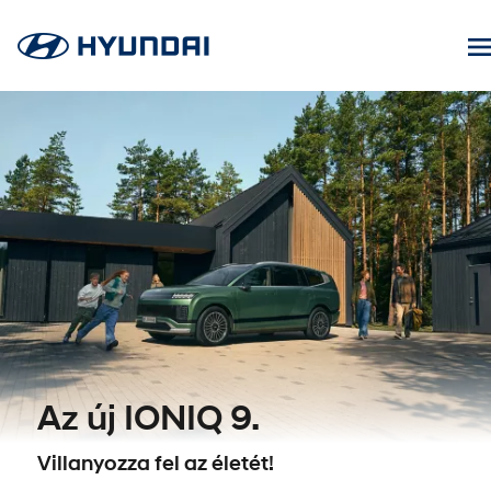
Ugrás
a
tartalomhoz
Az új IONIQ 9.
Villanyozza fel az életét!