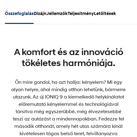
Összefoglalás
Dizájn
Jellemzők
Teljesítmény
Letöltések
A komfort és az innováció
tökéletes harmóniája.
Ön mire gondol, ha azt hallja: kényelem? Mi egy
olyan helyre, ahol mindig otthon lehetünk, bármerre
utazunk. Az új IONIQ 9 a kiemelkedő helykínálatot
előremutató kényelemmel és technológiával
társítva még egyszerűbbé, még élvezetesebbé
teszi az autózást a mindennapokban. Fedezze fel
második otthonát, amely hét utas számára kínál
kivételesen tágas belső teret, felvillanyozva