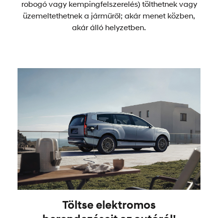
robogó vagy kempingfelszerelés) tölthetnek vagy
üzemeltethetnek a járműről; akár menet közben,
akár álló helyzetben.
Töltse elektromos