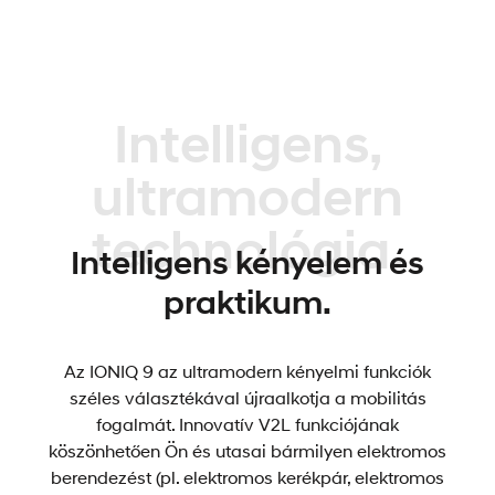
Intelligens,
ultramodern
technológia.
Intelligens kényelem és
praktikum.
Az IONIQ 9 az ultramodern kényelmi funkciók
széles választékával újraalkotja a mobilitás
fogalmát. Innovatív V2L funkciójának
köszönhetően Ön és utasai bármilyen elektromos
berendezést (pl. elektromos kerékpár, elektromos