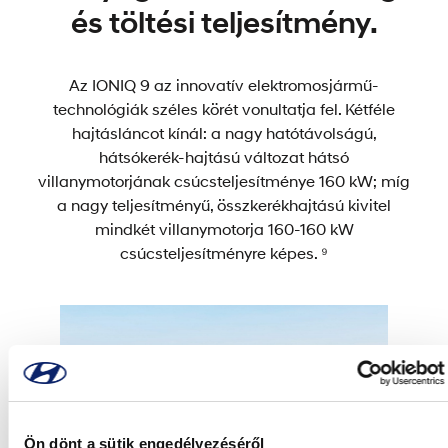
és töltési teljesítmény.
Az IONIQ 9 az innovatív elektromosjármű-
technológiák széles körét vonultatja fel. Kétféle
hajtásláncot kínál: a nagy hatótávolságú,
hátsókerék-hajtású változat hátsó
villanymotorjának csúcsteljesítménye 160 kW; míg
a nagy teljesítményű, összkerékhajtású kivitel
mindkét villanymotorja 160-160 kW
csúcsteljesítményre képes. ⁹
Ön dönt a sütik engedélyezéséről