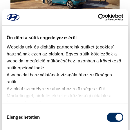
5 év garancia
Ön dönt a sütik engedélyezéséről
Weboldalunk és digitális partnereink sütiket (cookies)
használnak ezen az oldalon. Egyes sütik kötelezőek a
weboldal megfelelő működéséhez, azonban a következő
sütik opcionálisak:
A weboldal használatának vizsgálatához szükséges
sütik.
Az oldal személyre szabásához szükséges sütik.
Vegye fel velünk a
Marketinggel, hirdetésekkel és közösségi oldalakkal
kapcsolatot!
kapcsolatos sütik.
Hozzájárulás
Elengedhetetlen
kiválasztása