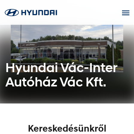
Ugrás
a
tartalomhoz
Hyundai Vác-Inter
Autóház Vác Kft.
Kereskedésünkről