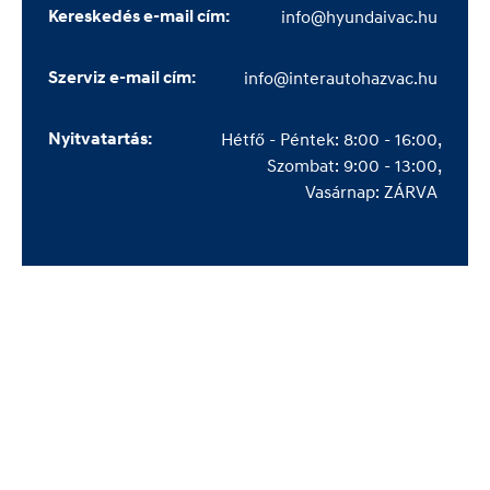
Kereskedés e-mail cím:
info@hyundaivac.hu 
Szerviz e-mail cím:
info@interautohazvac.hu 
Nyitvatartás:
Hétfő - Péntek: 8:00 - 16:00,

Szombat: 9:00 - 13:00,

Vasárnap: ZÁRVA 