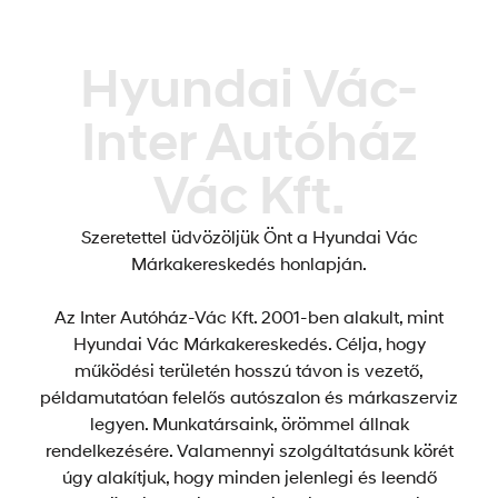
Hyundai Vác-
Inter Autóház
Vác Kft.
Szeretettel üdvözöljük Önt a Hyundai Vác
Márkakereskedés honlapján.
Az Inter Autóház-Vác Kft. 2001-ben alakult, mint
Hyundai Vác Márkakereskedés. Célja, hogy
működési területén hosszú távon is vezető,
példamutatóan felelős autószalon és márkaszerviz
legyen. Munkatársaink, örömmel állnak
rendelkezésére. Valamennyi szolgáltatásunk körét
úgy alakítjuk, hogy minden jelenlegi és leendő