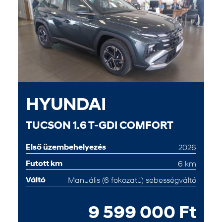
HYUNDAI
TUCSON 1.6 T-GDI COMFORT
Első üzembehelyezés
2026
Futott km
6 km
Váltó
Manuális (6 fokozatú) sebességváltó
9 599 000 Ft