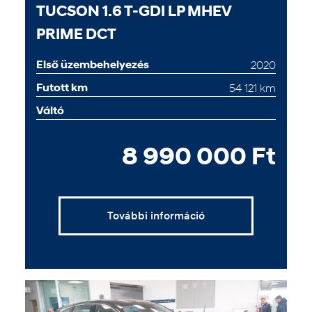
TUCSON 1.6 T-GDI LP MHEV
PRIME DCT
Első üzembehelyezés
2020
Futott km
54 121 km
Váltó
8 990 000 Ft
További információ