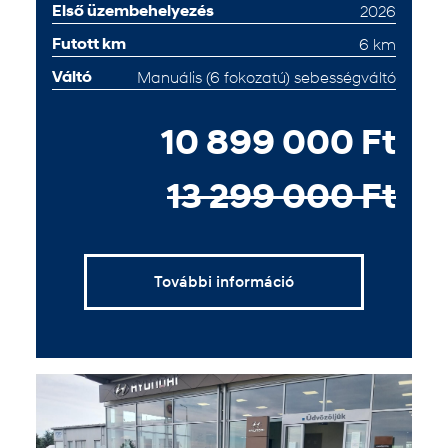
Első üzembehelyezés
2026
Futott km
6 km
Váltó
Manuális (6 fokozatú) sebességváltó
10 899 000 Ft
13 299 000 Ft
További információ