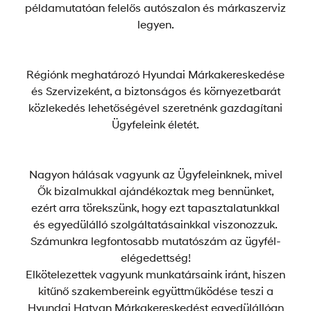
példamutatóan felelős autószalon és márkaszerviz
legyen.
Régiónk meghatározó Hyundai Márkakereskedése
és Szervizeként, a biztonságos és környezetbarát
közlekedés lehetőségével szeretnénk gazdagítani
Ügyfeleink életét.
Nagyon hálásak vagyunk az Ügyfeleinknek, mivel
Ők bizalmukkal ajándékoztak meg bennünket,
ezért arra törekszünk, hogy ezt tapasztalatunkkal
és egyedülálló szolgáltatásainkkal viszonozzuk.
Számunkra legfontosabb mutatószám az ügyfél-
elégedettség!
Elkötelezettek vagyunk munkatársaink iránt, hiszen
kitűnő szakembereink együttműködése teszi a
Hyundai Hatvan Márkakereskedést egyedülállóan