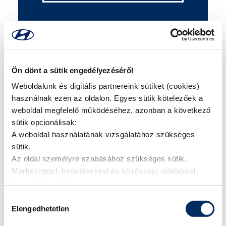
Ön dönt a sütik engedélyezéséről
Weboldalunk és digitális partnereink sütiket (cookies)
használnak ezen az oldalon. Egyes sütik kötelezőek a
weboldal megfelelő működéséhez, azonban a következő
sütik opcionálisak:
A weboldal használatának vizsgálatához szükséges
sütik.
HYUNDAI
Az oldal személyre szabásához szükséges sütik.
Marketinggel, hirdetésekkel és közösségi oldalakkal
I20 1.0 T-GDI TREND
kapcsolatos sütik.
Hozzájárulás
Első üzembehelyezés
2026
Elengedhetetlen
kiválasztása
Futott km
5 km