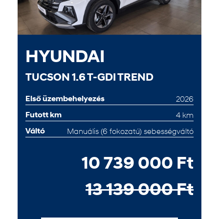
HYUNDAI
TUCSON 1.6 T-GDI TREND
Első üzembehelyezés
2026
Futott km
4 km
Váltó
Manuális (6 fokozatú) sebességváltó
10 739 000 Ft
13 139 000 Ft