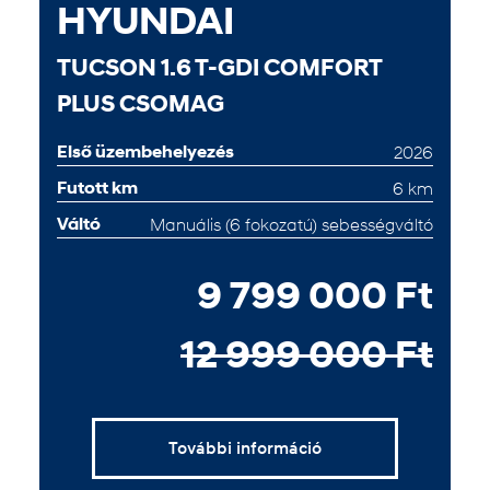
HYUNDAI
TUCSON 1.6 T-GDI COMFORT
PLUS CSOMAG
Első üzembehelyezés
2026
Futott km
6 km
Váltó
Manuális (6 fokozatú) sebességváltó
9 799 000 Ft
12 999 000 Ft
További információ