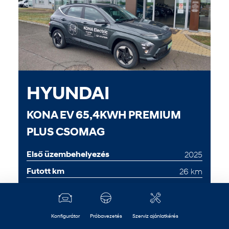
HYUNDAI
KONA EV 65,4KWH PREMIUM
PLUS CSOMAG
Első üzembehelyezés
2025
Futott km
26 km
Váltó
Fokozatmentes automata sebességváltó
14 999 000 Ft
Konfigurátor
Próbavezetés
Szerviz ajánlatkérés