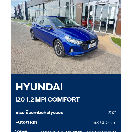
HYUNDAI
I20 1.2 MPI COMFORT
Első üzembehelyezés
2021
Futott km
63 050 km
Váltó
Manuális (5 fokozatú) sebességváltó