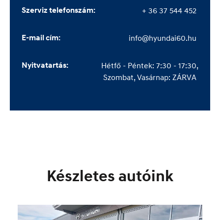
Szerviz telefonszám:
+ 36 37 544 452 
E-mail cím:
info@hyundai60.hu 
Nyitvatartás:
Hétfő - Péntek: 7:30 - 17:30,

Szombat, Vasárnap: ZÁRVA 
Készletes autóink