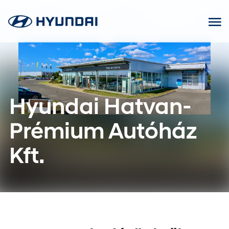
Ugrás
a
tartalomhoz
Hyundai Hatvan-
Prémium Autóház
Kft.