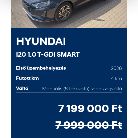
HYUNDAI
I20 1.0 T-GDI SMART
Első üzembehelyezés
2026
Futott km
4 km
Váltó
Manuális (6 fokozatú) sebességváltó
7 199 000 Ft
7 999 000 Ft