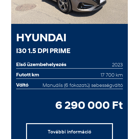
HYUNDAI
I30 1.5 DPI PRIME
Első üzembehelyezés
2023
Futott km
17 700 km
Váltó
Manuális (6 fokozatú) sebességváltó
6 290 000 Ft
További információ