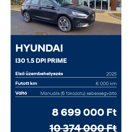
HYUNDAI
I30 1.5 DPI PRIME
Első üzembehelyezés
2025
Futott km
6 000 km
Váltó
Manuális (6 fokozatú) sebességváltó
8 699 000 Ft
10 374 000 Ft