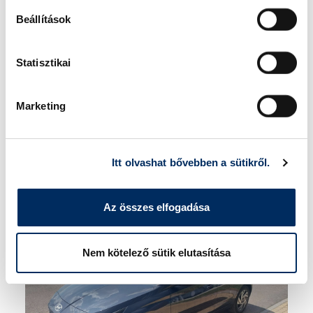
Beállítások
Váltó
Manuális (6 fokozatú) sebességváltó
6 599 000 Ft
Statisztikai
7 599 000 Ft
Marketing
Itt olvashat bővebben a sütikről.
További információ
Az összes elfogadása
Nem kötelező sütik elutasítása