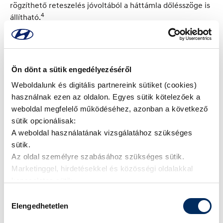
rögzíthető reteszelés jóvoltából a háttámla dőlésszöge is
4
állítható.
Ön dönt a sütik engedélyezéséről
Weboldalunk és digitális partnereink sütiket (cookies)
használnak ezen az oldalon. Egyes sütik kötelezőek a
weboldal megfelelő működéséhez, azonban a következő
sütik opcionálisak:
A weboldal használatának vizsgálatához szükséges
sütik.
Az oldal személyre szabásához szükséges sütik.
Marketinggel, hirdetésekkel és közösségi oldalakkal
A teljesen lehajtható hátsó ülések és a tágas hátsó tér
kapcsolatos sütik.
jóvoltából a KONA akár 466 liternyi helyet biztosít a
Hozzájárulás
csomagok elhelyezésére (VDA norma szerinti érték), ami
Elengedhetetlen
kiválasztása
a legigényesebb ügyfelek elvárásainak is megfelel. A
használati értéket praktikusabb pakolhatóság növeli. Akár