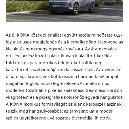
Az új KONA közegellenállási együtthatója mindössze 0,27,
így a stílusos megjelenés és a kiemelkedően áramvonalas
kialakítás nem megy egymás rovására. Az áramvonalas
orr- és farrész között plasztikusan kialakított kerékív-
toldatok és parametrikus felületeket töltik meg
karakterrel a szabadidőjármű karosszériáját. Az övvonalat
dinamikus krómsávok kötik össze a harmadik féklámpát
magában foglaló hátsó légterelővel. Az elektromos
modellváltozatnak a pixeles kialakítású Seamless Horizon
világítótest és a pixelgrafika kölcsönöz egyedi hangulatot.
A KONA ikonikus formavilágát az élénk karosszériaszínek
teszik még hangsúlyosabbá; az árnyalatokat a modell
széles ügyfélkörének változatos életmódjai ihlették.