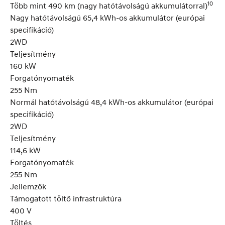
10
Több mint 490 km (nagy hatótávolságú akkumulátorral)
Nagy hatótávolságú 65,4 kWh-os akkumulátor (európai
specifikáció)
2WD
Teljesítmény
160 kW
Forgatónyomaték
255 Nm
Normál hatótávolságú 48,4 kWh-os akkumulátor (európai
specifikáció)
2WD
Teljesítmény
114,6 kW
Forgatónyomaték
255 Nm
Jellemzők
Támogatott töltő infrastruktúra
400 V
Töltés