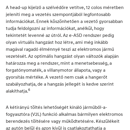
A head-up kijelző a szélvédőre vetítve, 12 colos méretben
jeleníti meg a vezetés szempontjából legfontosabb
információkat. Ennek köszönhetően a vezető gyorsabban
tudja feldolgozni az információkat, anélkül, hogy
tekintetét levenné az útról. Az e-ASD rendszer pedig
olyan virtuális hangzást hoz létre, ami még inkább
magával ragadó élménnyé teszi az elektromos jármű
vezetését. Az optimális hangzást olyan változók alapján
határozza meg a rendszer, mint a menetsebesség, a
forgatónyomaték, a villanymotor állapota, vagy a
gyorsítás mértéke. A vezető nem csak a hangerőt
szabályozhatja, de a hangzás jellegét is kedve szerint
6
alakíthatja.
A kétirányú töltés lehetőségét kínáló járműből-a-
fogyasztóra (V2L) funkció alkalmas bármilyen elektromos
berendezés töltésére vagy működtetésére. Készülékeit
az autón belül és azon kívül is csatlakoztathatja a