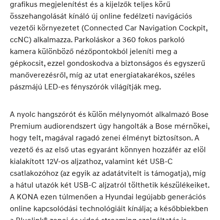
grafikus megjelenítést és a kijelzők teljes körű
összehangolását kínáló új online fedélzeti navigációs
vezetői környezetet (Connected Car Navigation Cockpit,
ccNC) alkalmazza. Parkoláskor a 360 fokos parkoló
kamera különböző nézőpontokból jeleníti meg a
gépkocsit, ezzel gondoskodva a biztonságos és egyszerű
manőverezésről, míg az utat energiatakarékos, széles
pászmájú LED-es fényszórók világítják meg.
A nyolc hangszórót és külön mélynyomót alkalmazó Bose
Premium audiorendszert úgy hangolták a Bose mérnökei,
hogy telt, magával ragadó zenei élményt biztosítson. A
vezető és az első utas egyaránt könnyen hozzáfér az elöl
kialakított 12V-os aljzathoz, valamint két USB-C
csatlakozóhoz (az egyik az adatátvitelt is támogatja), míg
a hátul utazók két USB-C aljzatról tölthetik készülékeiket.
A KONA ezen túlmenően a Hyundai legújabb generációs
online kapcsolódási technológiáit kínálja; a későbbiekben
a Bluelink® zenei és videó streaming szolgáltatás is