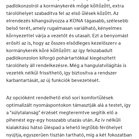
padlókonzolról a kormánykerék mögé költözött, extra
tárolóhelyet szabadítva fel az első ülések között. Az
elrendezés kihangsúlyozza a KONA tágasabb, szélesebb
belső terét, amely rugalmasan variálható, kényelmes
környezettel várja a vezetőt és utasait. Ezt a benyomást
erősíti az is, hogy az összes elsődleges kezelőszerv a
kormánykerék köré költözött: az így felszabadult
padlókonzolon kiforgó pohártartókkal kiegészített
tárolóhely áll rendelkezésre. Még a hangulatvilágítás is
vezeték nélkül frissíthető, így biztosítva a rendszer
karbantartását, az új funkciók bevezetését.
Az opcióként rendelhető első sori komfortülések
optimalizált nyomáspontokon támasztják alá a testet, így
a "súlytalanság" érzését megteremtve segítik elő a
pihenést egy-egy hosszabb utazás után. Az ív nélküli
kialakítású hátsó üléspad a lehető legtöbb férőhelyet
nyújtja, egyszerűen tisztán tartható, míg a két fokozatban