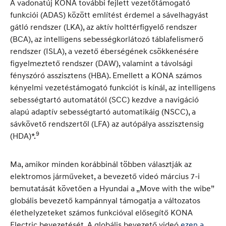
A vadonatúj KONA további fejlett vezetőtámogató
funkciói (ADAS) között említést érdemel a sávelhagyást
gátló rendszer (LKA), az aktív holttérfigyelő rendszer
(BCA), az intelligens sebességkorlátozó táblafelismerő
rendszer (ISLA), a vezető éberségének csökkenésére
figyelmeztető rendszer (DAW), valamint a távolsági
fényszóró asszisztens (HBA). Emellett a KONA számos
kényelmi vezetéstámogató funkciót is kínál, az intelligens
sebességtartó automatától (SCC) kezdve a navigáció
alapú adaptív sebességtartó automatikáig (NSCC), a
sávkövető rendszertől (LFA) az autópálya asszisztensig
9
(HDA)*.
Ma, amikor minden korábbinál többen választják az
elektromos járműveket, a bevezető videó március 7-i
bemutatását követően a Hyundai a „Move with the wibe”
globális bevezető kampánnyal támogatja a változatos
élethelyzeteket számos funkcióval elősegítő KONA
Electric bevezetését. A globális bevezető videó
ezen a