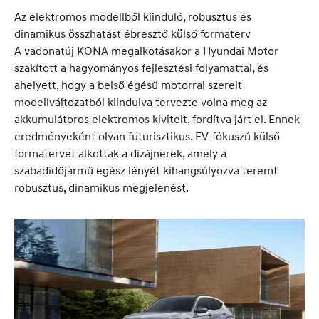
Az elektromos modellből kiinduló, robusztus és
dinamikus összhatást ébresztő külső formaterv
A vadonatúj KONA megalkotásakor a Hyundai Motor
szakított a hagyományos fejlesztési folyamattal, és
ahelyett, hogy a belső égésű motorral szerelt
modellváltozatból kiindulva tervezte volna meg az
akkumulátoros elektromos kivitelt, fordítva járt el. Ennek
eredményeként olyan futurisztikus, EV-fókuszú külső
formatervet alkottak a dizájnerek, amely a
szabadidőjármű egész lényét kihangsúlyozva teremt
robusztus, dinamikus megjelenést.