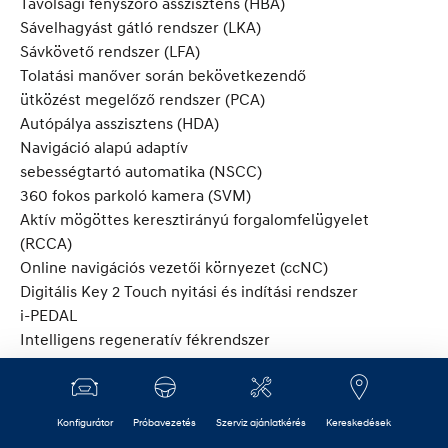
Távolsági fényszóró asszisztens (HBA)
Sávelhagyást gátló rendszer (LKA)
Sávkövető rendszer (LFA)
Tolatási manőver során bekövetkezendő
ütközést megelőző rendszer (PCA)
Autópálya asszisztens (HDA)
Navigáció alapú adaptív
sebességtartó automatika (NSCC)
360 fokos parkoló kamera (SVM)
Aktív mögöttes keresztirányú forgalomfelügyelet
(RCCA)
Online navigációs vezetői környezet (ccNC)
Digitális Key 2 Touch nyitási és indítási rendszer
i-PEDAL
Intelligens regeneratív fékrendszer
Rendelhető színek
Karosszériaszínek: Abyss Black gyöngyházfény, Atlas
White, Serenity White gyöngyházfény, Shimmering Silver
Konfigurátor
Próbavezetés
Szerviz ajánlatkérés
Kereskedések
metálfény, Cyber Gray metálfény, Ecotronic Gray