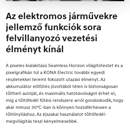
Az elektromos járművekre
jellemző funkciók sora
felvillanyozó vezetési
élményt kínál
A pixeles kialakítású Seamless Horizon világítótestet és a
pixelgrafikán túl a KONA Electric további egyedi
részletekkel teremt fokozott utazási élményt. Az
akkumulátor előfűtés jóvoltából télen is biztonságosan
töltheti autóját, és maximális hatótávolságot érhet el,
míg a töltőfedél fűtési rendszere arról gondoskodik, hogy
akár mínusz 30°C-ban is könnyen hozzáférhessen a
töltőnyíláshoz. Az éjszakai használatot töltőfedél-
megvilágítás teszi kényelmesebbé.