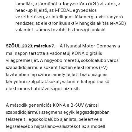
lamellák, a járműből-a-fogyasztóra (V2L) aljzatok, a
head-up kijelző, az i-PEDAL egypedálos
vezethetőség, az intelligens fékenergia-visszanyerő
rendszer, az elektronikus aktív hangkialakítás (e-ASD)
valamint számos további biztonsági funkció
– A Hyundai Motor Company a
SZÖUL, 2023. március 7.
mai napon tartotta a vadonatúj KONA digitális
világpremierjét. A nagyobb méretű, sokoldalúbb városi
szabadidőjármű elsőként tisztán elektromos (EV)
kivitelében lép színre, amely fejlett biztonsági és
kényelmi szolgáltatásokat, valamint kategóriaelső
elektromos hatótávolságot biztosít.
A második generációs KONA a B-SUV (városi
szabadidőjármű) szegmens egyik leggazdagabban
felszerelt, legsokoldalúbb ajánlata, beleértve a
legszélesebb hajtáslánc-választékot is: a modell