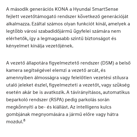
A második generációs KONA a Hyundai SmartSense
fejlett vezetőtámogató rendszer következő generációját
alkalmazza. Ezáltal számos olyan funkciót kínál, amelyek a
legtöbb városi szabadidőjármű ügyfelei számára nem
elérhetők, így a legmagasabb szintű biztonságot és
kényelmet kínálja vezetőjének.
A vezető állapotára figyelmeztető rendszer (DSM) a belső
kamera segítségével elemzi a vezető arcát, és
amennyiben álmosságra vagy felelőtlen vezetési stílusra
utaló jeleket észlel, figyelmezteti a vezetőt, vagy szükség
esetén akár be is avatkozik. A távirányításos, automatikus
beparkoló rendszer (RSPA) pedig parkolás során
megkönnyíti a be- és kiállást. Az intelligens kulcs
gombjának megnyomására a jármű előre vagy hátra
8
mozdul.