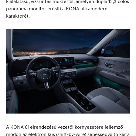
kialakítású, vízszintes műszerfal, amelyen dupla 12,3 colos
panoráma monitor erősíti a KONA ultramodern
karakterét.
A KONA új elrendezésű vezetői környezetére jellemző
módon az elektronikus (shift-by-wire) sebességváltó kar a