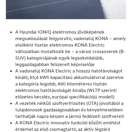
A Hyundai IONIQ elektromos jövőképének
megvalósulását felgyorsító, vadonatúj KONA – amely
elsőként tisztán elektromos KONA Electric
változatban mutatkozik be – a városi crossoverek (B-
SUV) kategóriájának egyik legsokoldalúbb,
leggazdagabban felszerelt képviselője
A vadonatúj KONA Electric a hosszú hatótávolságot
kínáló, 65,4 kWh kapacitású akkumulátorral szerelve
a kategória legjobb, 490 kilométeres tisztán
elektromos hatótávolságát kínálja (WLTP szerinti
előzetes becslés, európai specifikációjú modell)
A vezeték nélküli szoftverfrissítés (OTA) jóvoltából a
tulajdonosok gazdaságosabban és kényelmesebben
tarthatják napra készen a jármű fedélzeti szoftvereit
A KONA Electric innovatív funkciói között említést
érdemel az első csomagtartó, az aktív légzáró