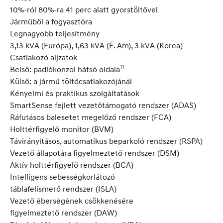
10%-ról 80%-ra 41 perc alatt gyorstöltővel
Járműből a fogyasztóra
Legnagyobb teljesítmény
3,13 kVA (Európa), 1,63 kVA (É. Am), 3 kVA (Korea)
Csatlakozó aljzatok
11
Belső: padlókonzol hátsó oldala
Külső: a jármű töltőcsatlakozójánál
Kényelmi és praktikus szolgáltatások
SmartSense fejlett vezetőtámogató rendszer (ADAS)
Ráfutásos balesetet megelőző rendszer (FCA)
Holttérfigyelő monitor (BVM)
Távirányításos, automatikus beparkoló rendszer (RSPA)
Vezető állapotára figyelmeztető rendszer (DSM)
Aktív holttérfigyelő rendszer (BCA)
Intelligens sebességkorlátozó
táblafelismerő rendszer (ISLA)
Vezető éberségének csökkenésére
figyelmeztető rendszer (DAW)