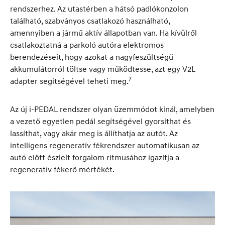
rendszerhez. Az utastérben a hátsó padlókonzolon
található, szabványos csatlakozó használható,
amennyiben a jármű aktív állapotban van. Ha kívülről
csatlakoztatná a parkoló autóra elektromos
berendezéseit, hogy azokat a nagyfeszültségű
akkumulátorról töltse vagy működtesse, azt egy V2L
7
adapter segítségével teheti meg.
Az új i-PEDAL rendszer olyan üzemmódot kínál, amelyben
a vezető egyetlen pedál segítségével gyorsíthat és
lassíthat, vagy akár meg is állíthatja az autót. Az
intelligens regeneratív fékrendszer automatikusan az
autó előtt észlelt forgalom ritmusához igazítja a
regeneratív fékerő mértékét.