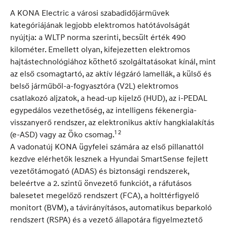
A KONA Electric a városi szabadidőjárművek
kategóriájának legjobb elektromos hatótávolságát
nyújtja: a WLTP norma szerinti, becsült érték 490
kilométer. Emellett olyan, kifejezetten elektromos
hajtástechnológiához köthető szolgáltatásokat kínál, mint
az első csomagtartó, az aktív légzáró lamellák, a külső és
belső járműből-a-fogyasztóra (V2L) elektromos
csatlakozó aljzatok, a head-up kijelző (HUD), az i-PEDAL
egypedálos vezethetőség, az intelligens fékenergia-
visszanyerő rendszer, az elektronikus aktív hangkialakítás
1 2
(e-ASD) vagy az Öko csomag.
A vadonatúj KONA ügyfelei számára az első pillanattól
kezdve elérhetők lesznek a Hyundai SmartSense fejlett
vezetőtámogató (ADAS) és biztonsági rendszerek,
beleértve a 2. szintű önvezető funkciót, a ráfutásos
balesetet megelőző rendszert (FCA), a holttérfigyelő
monitort (BVM), a távirányításos, automatikus beparkoló
rendszert (RSPA) és a vezető állapotára figyelmeztető