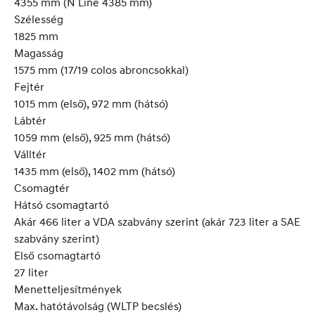
4355 mm (N Line 4385 mm)
Szélesség
1825 mm
Magasság
1575 mm (17/19 colos abroncsokkal)
Fejtér
1015 mm (első), 972 mm (hátsó)
Lábtér
1059 mm (első), 925 mm (hátsó)
Válltér
1435 mm (első), 1402 mm (hátsó)
Csomagtér
Hátsó csomagtartó
Akár 466 liter a VDA szabvány szerint (akár 723 liter a SAE
szabvány szerint)
Első csomagtartó
27 liter
Menetteljesítmények
Max. hatótávolság (WLTP becslés)