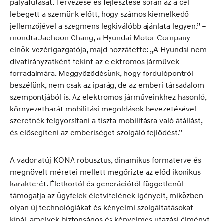
pályafutását. Tervezése és fejlesztése során az a cél
lebegett a szemünk előtt, hogy számos kiemelkedő
jellemzőjével a szegmens legkiválóbb ajánlata legyen.” –
mondta Jaehoon Chang, a Hyundai Motor Company
elnök-vezérigazgatója, majd hozzátette: „A Hyundai nem
divatirányzatként tekint az elektromos járművek
forradalmára. Meggyőződésünk, hogy fordulópontról
beszélünk, nem csak az iparág, de az emberi társadalom
szempontjából is. Az elektromos járműveinkhez hasonló,
környezetbarát mobilitási megoldások bevezetésével
szeretnék felgyorsítani a tiszta mobilitásra való átállást,
és elősegíteni az emberiséget szolgáló fejlődést.”
A vadonatúj KONA robusztus, dinamikus formaterve és
megnövelt méretei mellett megőrizte az előd ikonikus
karakterét. Életkortól és generációtól függetlenül
támogatja az ügyfelek életvitelének igényeit, miközben
olyan új technológiákat és kényelmi szolgáltatásokat
kínál, amelyek biztonságos és kényelmes utazási élményt