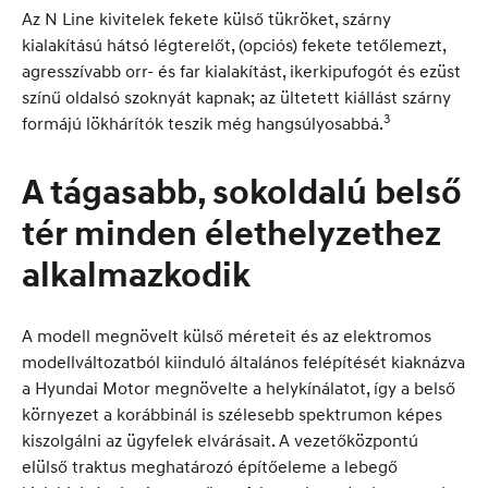
Az N Line kivitelek fekete külső tükröket, szárny
kialakítású hátsó légterelőt, (opciós) fekete tetőlemezt,
agresszívabb orr- és far kialakítást, ikerkipufogót és ezüst
színű oldalsó szoknyát kapnak; az ültetett kiállást szárny
3
formájú lökhárítók teszik még hangsúlyosabbá.
A tágasabb, sokoldalú belső
tér minden élethelyzethez
alkalmazkodik
A modell megnövelt külső méreteit és az elektromos
modellváltozatból kiinduló általános felépítését kiaknázva
a Hyundai Motor megnövelte a helykínálatot, így a belső
környezet a korábbinál is szélesebb spektrumon képes
kiszolgálni az ügyfelek elvárásait. A vezetőközpontú
elülső traktus meghatározó építőeleme a lebegő