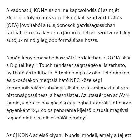
A vadonatúj KONA az online kapcsolódás új szintjét
kínálja: a folyamatos vezeték nélküli szoftverfrissítés
(OTA) jóvoltából a tulajdonosok gazdaságosabban
tarthatják napra készen a jármű fedélzeti szoftvereit, így
autójuk mindig legjobb formájában hozza.
A még kényelmesebb használat érdekében a KONA akár
a Digital Key 2 Touch rendszer segítségével is zárható,
nyitható és indítható. A technológia az okostelefonokon
és okosórákon megtalálható NFC közelségi
kommunikációs szabványt alkalmazza, ami maximálisan
biztonságossá teszi a használatát. Az utastérben az AVN
(audio, video és navigációs) egységbe integrált két darab,
egyenként 12,3 colos panoráma kijelző biztosít magával
ragadó digitális felhasználói élményt.
Az új KONA az első olyan Hyundai modell, amely a fejlett