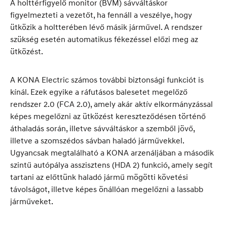
A holttérfigyelő monitor (BVM) sávváltáskor
figyelmezteti a vezetőt, ha fennáll a veszélye, hogy
ütközik a holtterében lévő másik járművel. A rendszer
szükség esetén automatikus fékezéssel előzi meg az
ütközést.
A KONA Electric számos további biztonsági funkciót is
kínál. Ezek egyike a ráfutásos balesetet megelőző
rendszer 2.0 (FCA 2.0), amely akár aktív elkormányzással
képes megelőzni az ütközést kereszteződésen történő
áthaladás során, illetve sávváltáskor a szemből jövő,
illetve a szomszédos sávban haladó járművekkel.
Ugyancsak megtalálható a KONA arzenáljában a második
szintű autópálya asszisztens (HDA 2) funkció, amely segít
tartani az előttünk haladó jármű mögötti követési
távolságot, illetve képes önállóan megelőzni a lassabb
járműveket.