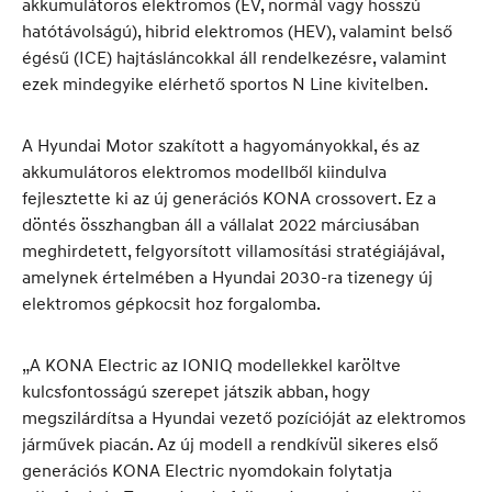
akkumulátoros elektromos (EV, normál vagy hosszú
hatótávolságú), hibrid elektromos (HEV), valamint belső
égésű (ICE) hajtásláncokkal áll rendelkezésre, valamint
ezek mindegyike elérhető sportos N Line kivitelben.
A Hyundai Motor szakított a hagyományokkal, és az
akkumulátoros elektromos modellből kiindulva
fejlesztette ki az új generációs KONA crossovert. Ez a
döntés összhangban áll a vállalat 2022 márciusában
meghirdetett, felgyorsított villamosítási stratégiájával,
amelynek értelmében a Hyundai 2030-ra tizenegy új
elektromos gépkocsit hoz forgalomba.
„A KONA Electric az IONIQ modellekkel karöltve
kulcsfontosságú szerepet játszik abban, hogy
megszilárdítsa a Hyundai vezető pozícióját az elektromos
járművek piacán. Az új modell a rendkívül sikeres első
generációs KONA Electric nyomdokain folytatja