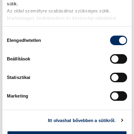
sütik.
Az oldal személyre szabásához szükséges sütik.
Marketinggel, hirdetésekkel és közösségi oldalakkal
kapcsolatos sütik.
Hozzájárulás
Elengedhetetlen
kiválasztása
Alkatrészek és tartozékok.
Beállítások
Tekintse meg a gyári tartozékokat.
Gyári tarozékok
Statisztikai
Marketing
Itt olvashat bővebben a sütikről.